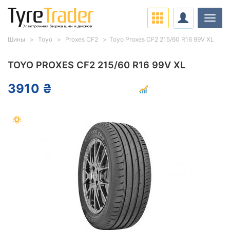
Нави
Шины
Toyo
Proxes CF2
Toyo Proxes CF2 215/60 R16 99V XL
TOYO PROXES CF2 215/60 R16 99V XL
3910 ₴