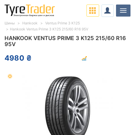
Нави
Шины
Hankook
Ventus Prime 3 K125
Hankook Ventus Prime 3 K125 215/60 R16 95V
HANKOOK VENTUS PRIME 3 K125 215/60 R16
95V
4980 ₴