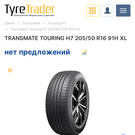
Нави
Шины
Transmate
Touring H7
Transmate Touring H7 205/50 R16 91H XL
TRANSMATE TOURING H7 205/50 R16 91H XL
нет предложений