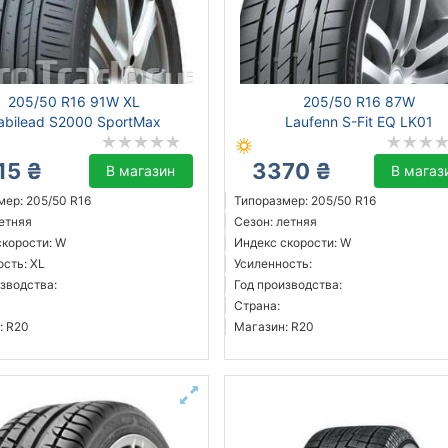
205/50 R16 91W XL
205/50 R16 87W
abilead S2000 SportMax
Laufenn S-Fit EQ LK01
15 ₴
3370 ₴
В магазин
В магаз
мер: 205/50 R16
Типоразмер: 205/50 R16
летняя
Сезон: летняя
скорости: W
Индекс скорости: W
ость: XL
Усиленность:
зводства:
Год производства:
Страна:
: R20
Магазин: R20