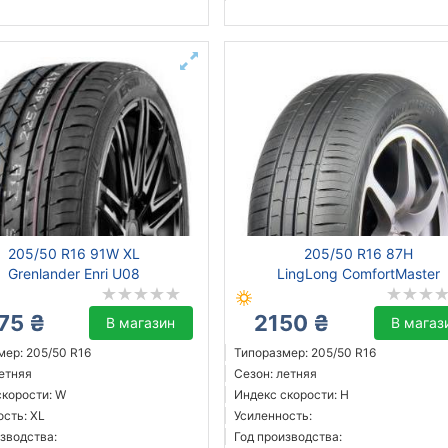
205/50 R16 91W XL
205/50 R16 87H
Grenlander Enri U08
LingLong ComfortMaster
75 ₴
2150 ₴
В магазин
В магаз
мер: 205/50 R16
Типоразмер: 205/50 R16
летняя
Сезон: летняя
скорости: W
Индекс скорости: H
ость: XL
Усиленность:
зводства:
Год производства: