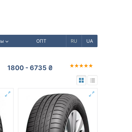
ры
ОПТ
RU
UA
1800 - 6735 ₴