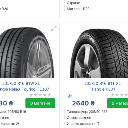
Страна:
: R20
Магазин: R20
205/50 R16 91W XL
205/50 R16 91T XL
angle ReliaX Touring TE307
Triangle PL01
80 ₴
2640 ₴
В магазин
В магаз
мер: 205/50 R16
Типоразмер: 205/50 R16
летняя
Сезон: зимняя
скорости: W
Индекс скорости: T