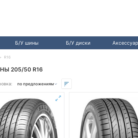
Б/У шины
Б/У диски
Аксессуа
R16
НЫ 205/50 R16
ровка: