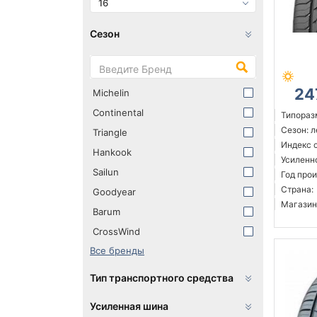
16
Сезон
24
Michelin
Continental
Типораз
Сезон: 
Triangle
Индекс с
Hankook
Усиленн
Sailun
Год прои
Страна:
Goodyear
Магазин
Barum
CrossWind
Все бренды
Тип транспортного средства
Усиленная шина