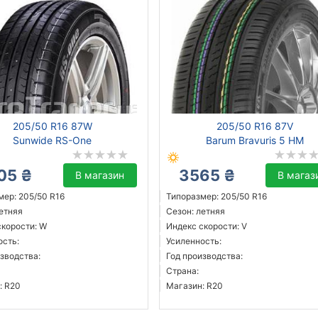
205/50 R16 87W
205/50 R16 87V
Sunwide RS-One
Barum Bravuris 5 HM
05 ₴
3565 ₴
В магазин
В магаз
мер: 205/50 R16
Типоразмер: 205/50 R16
летняя
Сезон: летняя
скорости: W
Индекс скорости: V
ость:
Усиленность:
зводства:
Год производства:
Страна:
: R20
Магазин: R20