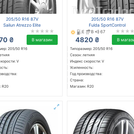
205/50 R16 87V
205/50 R16 87V
Sailun Atrezzo Elite
Fulda SportControl
E
B
67
70 ₴
4820 ₴
В магазин
В магаз
мер: 205/50 R16
Типоразмер: 205/50 R16
летняя
Сезон: летняя
корости: V
Индекс скорости: V
ость:
Усиленность:
зводства:
Год производства:
Страна:
: R20
Магазин: R20