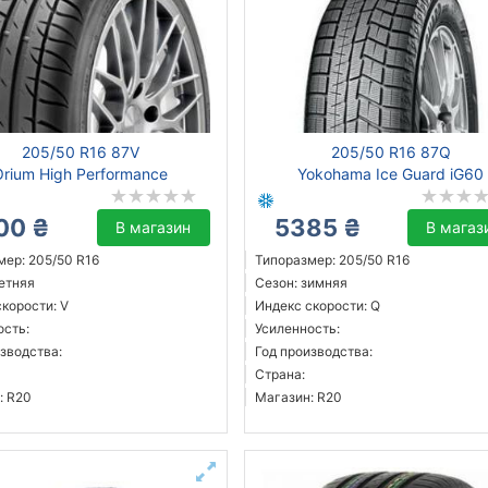
205/50 R16 87V
205/50 R16 87Q
Orium High Performance
Yokohama Ice Guard iG60
00 ₴
5385 ₴
В магазин
В магаз
мер: 205/50 R16
Типоразмер: 205/50 R16
летняя
Сезон: зимняя
корости: V
Индекс скорости: Q
ость:
Усиленность:
зводства:
Год производства:
Страна:
: R20
Магазин: R20