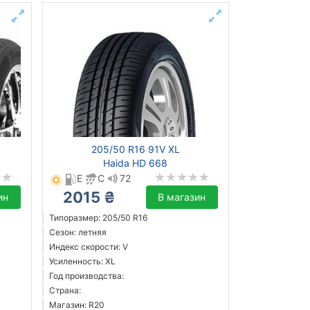
205/50 R16 91V XL
Haida HD 668
E
C
72
2015 ₴
ин
В магазин
Типоразмер: 205/50 R16
Сезон: летняя
Индекс скорости: V
Усиленность: XL
Год производства:
Страна:
Магазин: R20