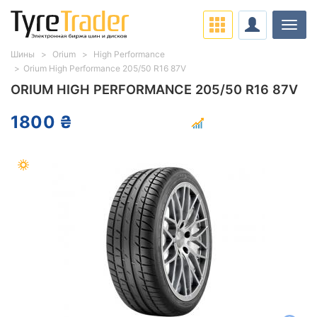
Нави
Шины
Orium
High Performance
Orium High Performance 205/50 R16 87V
ORIUM HIGH PERFORMANCE 205/50 R16 87V
1800 ₴