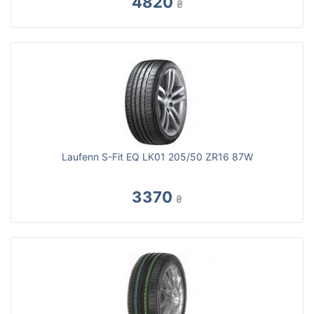
4820
₴
Laufenn S-Fit EQ LK01 205/50 ZR16 87W
3370
₴