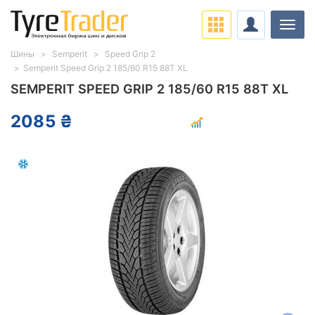
Нави
Шины
Semperit
Speed Grip 2
Semperit Speed Grip 2 185/60 R15 88T XL
SEMPERIT SPEED GRIP 2 185/60 R15 88T XL
2085 ₴