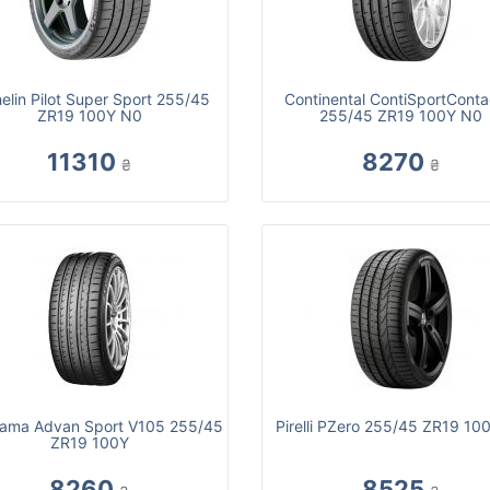
elin Pilot Super Sport 255/45
Continental ContiSportConta
ZR19 100Y N0
255/45 ZR19 100Y N0
11310
8270
₴
₴
ama Advan Sport V105 255/45
Pirelli PZero 255/45 ZR19 10
ZR19 100Y
8260
8525