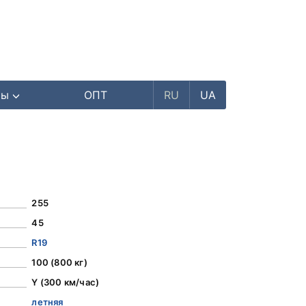
ры
ОПТ
RU
UA
255
45
R19
100 (800 кг)
Y (300 км/час)
летняя