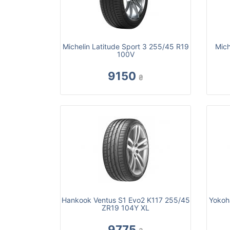
Michelin Latitude Sport 3 255/45 R19
Mich
100V
9150
₴
Hankook Ventus S1 Evo2 K117 255/45
Yokoh
ZR19 104Y XL
9775