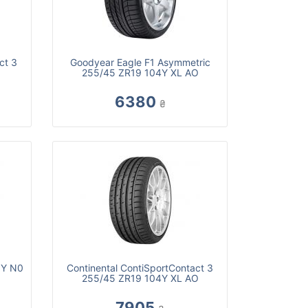
ct 3
Goodyear Eagle F1 Asymmetric
255/45 ZR19 104Y XL AO
6380
₴
0Y N0
Continental ContiSportContact 3
255/45 ZR19 104Y XL AO
7905