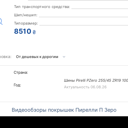
Тип транспортного средства:
Шип/нешип:
Типоразмер:
8510
₴
ровка:
Страна:
Шины Pirelli PZero 255/45 ZR19 10
Год:
Актуальность
06.08.26
Видеообзоры покрышек Пирелли П Зеро