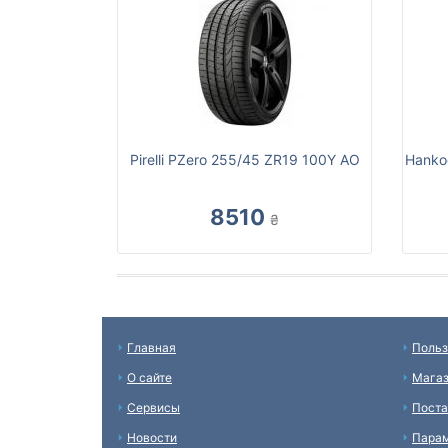
Pirelli PZero 255/45 ZR19 100Y AO
Hanko
8510
₴
Главная
Польз
О сайте
Мага
Сервисы
Пост
Новости
Пара