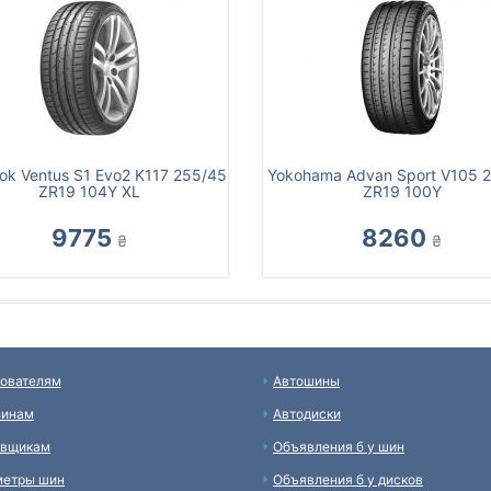
ok Ventus S1 Evo2 K117 255/45
Yokohama Advan Sport V105 
ZR19 104Y XL
ZR19 100Y
9775
8260
₴
₴
ователям
Автошины
зинам
Автодиски
авщикам
Объявления б у шин
метры шин
Объявления б у дисков