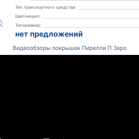
Тип транспортного средства:
Шип/нешип:
Типоразмер:
нет предложений
Видеообзоры покрышек Пирелли П Зеро