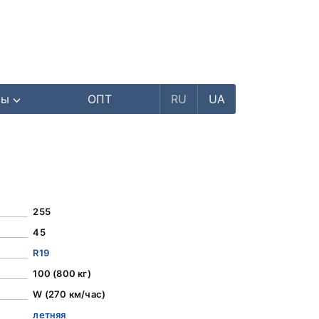
ры
ОПТ
RU
UA
255
45
R19
100 (800 кг)
W (270 км/час)
летняя