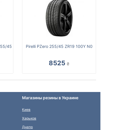
255/45
Pirelli PZero 255/45 ZR19 100Y N0
8525
₴
Магазины резины в Украине
Киев
Харьков
Днепр