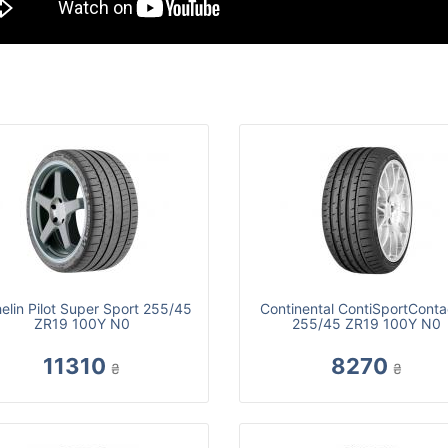
elin Pilot Super Sport 255/45
Continental ContiSportConta
ZR19 100Y N0
255/45 ZR19 100Y N0
11310
8270
₴
₴