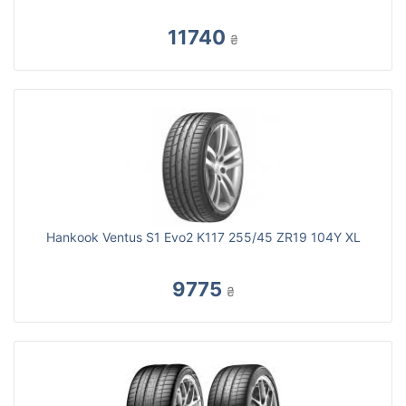
11740
₴
Hankook Ventus S1 Evo2 K117 255/45 ZR19 104Y XL
9775
₴