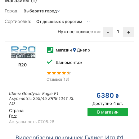
Магазины
(1)
Город:
Сортировка:
Нужное количество:
1
-
+
магазин
Днепр
Шиномонтаж
R20
Отзывов
(13)
Шины Goodyear Eagle F1
6380
₴
Asymmetric 255/45 ZR19 104Y XL
AO
Доступно
4
шт.
Страна:
В магазин
Год:
Актуальность
07.08.26
Видеообзоры покрышек Гудиер Игл Ф1