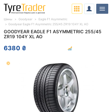
Нави
Шины
Goodyear
Eagle F1 Asymmetric
Goodyear Eagle F1 Asymmetric 255/45 ZR19 104Y XL AO
GOODYEAR EAGLE F1 ASYMMETRIC 255/45
ZR19 104Y XL AO
6380 ₴