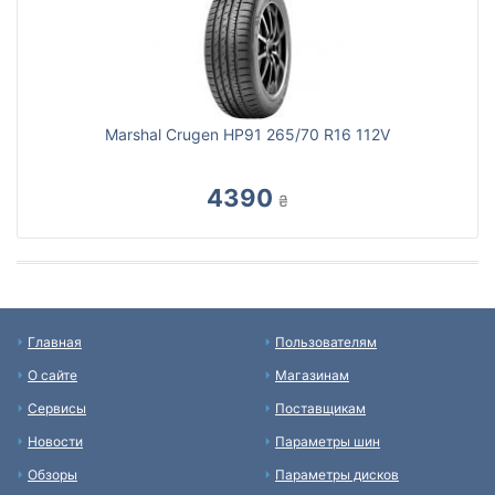
Marshal Crugen HP91 265/70 R16 112V
4390
₴
Главная
Пользователям
О сайте
Магазинам
Сервисы
Поставщикам
Новости
Параметры шин
Обзоры
Параметры дисков