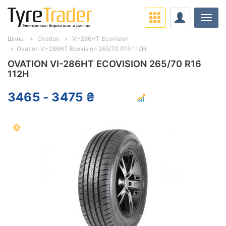
Нави
Шины
Ovation
VI-286HT Ecovision
Ovation VI-286HT Ecovision 265/70 R16 112H
OVATION VI-286HT ECOVISION 265/70 R16
112H
3465 - 3475 ₴