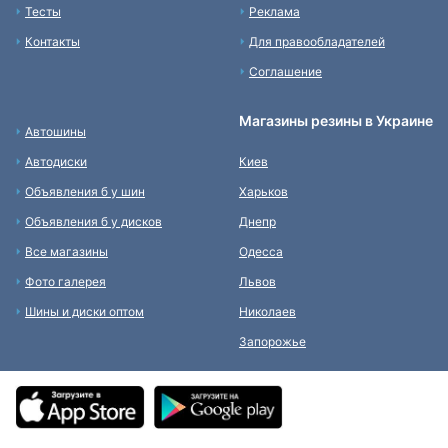
Тесты
Реклама
Контакты
Для правообладателей
Соглашение
Магазины резины в Украине
Автошины
Автодиски
Киев
Объявления б у шин
Харьков
Объявления б у дисков
Днепр
Все магазины
Одесса
Фото галерея
Львов
Шины и диски оптом
Николаев
Запорожье