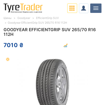
Нави
Шины
Goodyear
EfficientGrip SUV
Goodyear EfficientGrip SUV 265/70 R16 112H
GOODYEAR EFFICIENTGRIP SUV 265/70 R16
112H
7010 ₴