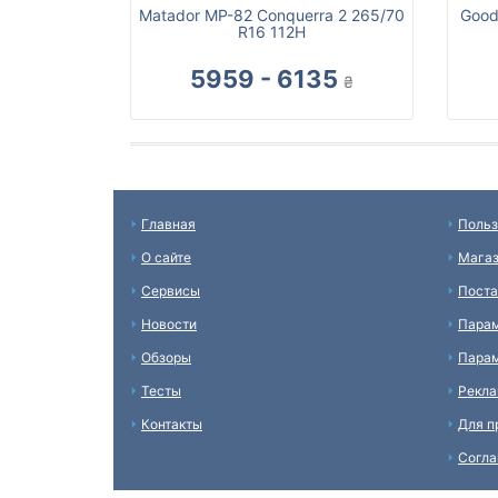
Matador MP-82 Conquerra 2 265/70
Good
R16 112H
5959 - 6135
₴
Главная
Польз
О сайте
Мага
Сервисы
Пост
Новости
Пара
Обзоры
Парам
Тесты
Рекл
Контакты
Для п
Согл