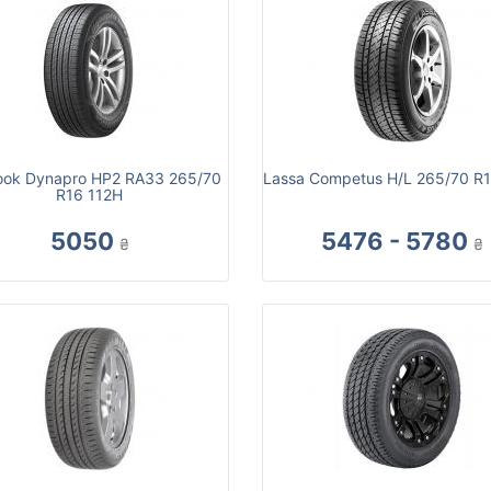
ok Dynapro HP2 RA33 265/70
Lassa Competus H/L 265/70 R
R16 112H
5050
5476 - 5780
₴
₴