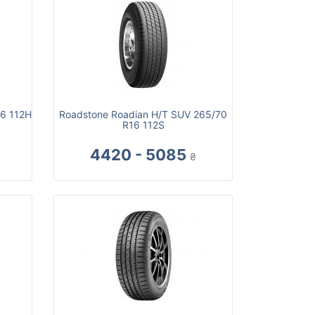
16 112H
Roadstone Roadian H/T SUV 265/70
R16 112S
4420 - 5085
₴