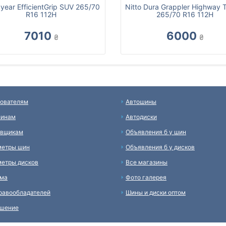
year EfficientGrip SUV 265/70
Nitto Dura Grappler Highway T
R16 112H
265/70 R16 112H
7010
6000
₴
₴
ователям
Автошины
зинам
Автодиски
авщикам
Объявления б у шин
метры шин
Объявления б у дисков
етры дисков
Все магазины
ама
Фото галерея
равообладателей
Шины и диски оптом
ашение