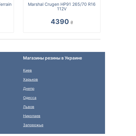
errain
Marshal Crugen HP91 265/70 R16
112V
4390
₴
Магазины резины в Украине
Киев
Харьков
Днепр
Одесса
Львов
Николаев
Запорожье