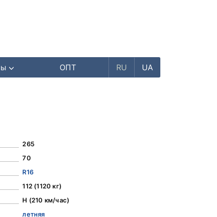
ры
ОПТ
RU
UA
265
70
R16
112 (1120 кг)
H (210 км/час)
летняя