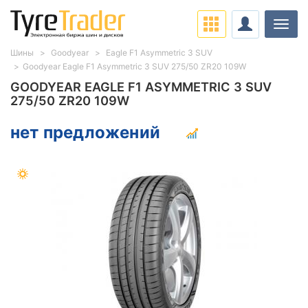
Нави
Шины
Goodyear
Eagle F1 Asymmetric 3 SUV
Goodyear Eagle F1 Asymmetric 3 SUV 275/50 ZR20 109W
GOODYEAR EAGLE F1 ASYMMETRIC 3 SUV
275/50 ZR20 109W
нет предложений