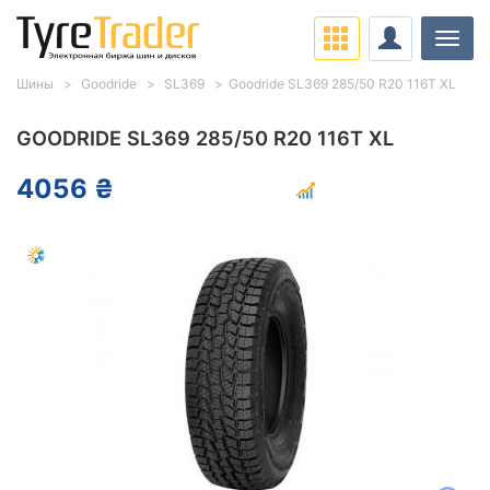
Нави
Шины
Goodride
SL369
Goodride SL369 285/50 R20 116T XL
GOODRIDE SL369 285/50 R20 116T XL
4056 ₴