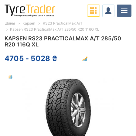
Нави
Шины
Kapsen
RS23 PracticalMax A/T
Kapsen RS23 PracticalMax A/T 285/50 R20 116Q XL
KAPSEN RS23 PRACTICALMAX A/T 285/50
R20 116Q XL
4705 - 5028 ₴