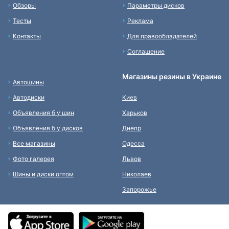
Обзоры
Параметры дисков
Тесты
Реклама
Контакты
Для правообладателей
Соглашение
Магазины резины в Украине
Автошины
Автодиски
Киев
Объявления б у шин
Харьков
Объявления б у дисков
Днепр
Все магазины
Одесса
Фото галерея
Львов
Шины и диски оптом
Николаев
Запорожье