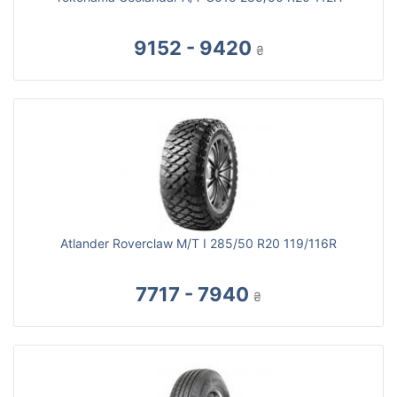
9152 - 9420
₴
Atlander Roverclaw M/T I 285/50 R20 119/116R
7717 - 7940
₴