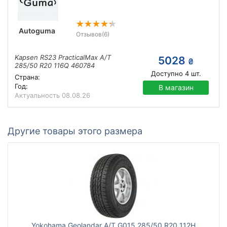
Autoguma
Отзывов
(6)
Kapsen RS23 PracticalMax A/T
5028
₴
285/50 R20 116Q 460784
Доступно
4
шт.
Страна:
Год:
В магазин
Актуальность
08.08.26
Другие товары этого размера
Yokohama Geolandar A/T G015 285/50 R20 112H