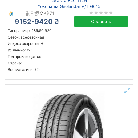
285/50 R20 112H
Yokohama Geolandar A/T G015
F
C
71
9152-9420 ₴
Сравнить
Типоразмер: 285/50 R20
Сезон: всесезонная
Индекс скорости: H
Усиленность:
Год производства:
Страна:
Все магазины: (2)