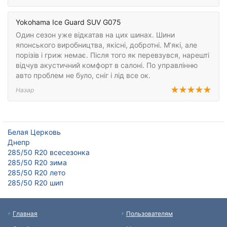
Yokohama Ice Guard SUV G075
Один сезон уже відкатав на цих шинах. Шини
японського виробництва, якісні, добротні. М’які, але
порізів і гриж немає. Після того як перевзувся, нарешті
відчув акустичний комфорт в салоні. По управлінню
авто проблем не було, сніг і лід все ок.
Назар
Белая Церковь
Днепр
285/50 R20 всесезонка
285/50 R20 зима
285/50 R20 лето
285/50 R20 шип
Главная
Пользователям