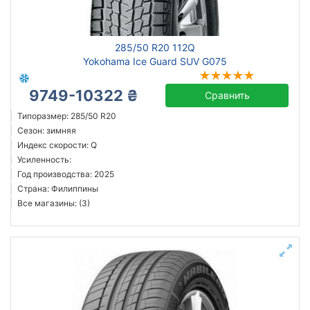
Michelin
285/50 R20 112Q
Continental
Yokohama Ice Guard SUV G075
Triangle
9749-10322 ₴
Hankook
Сравнить
Sailun
Типоразмер: 285/50 R20
Сезон: зимняя
Goodyear
Индекс скорости: Q
Bridgestone
Усиленность:
Pirelli
Год производства: 2025
Страна: Филиппины
Все бренды
Все магазины: (3)
Тип транспортного средства
Усиленная шина
Год производства
Страна производства