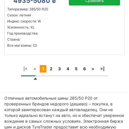
4935-5080 ₴
Сравнить
Типоразмер: 285/50 R20
Сезон: летняя
Индекс скорости: W
Усиленность: XL
Год производства:
Страна:
Все магазины: (2)
|<
<
1
2
3
4
5
6
>
>|
Отличные автомобильные шины 285/50 Р20 от
проверенных брендов недорого (дешево) – покупка, в
которой заинтересован каждый автовладелец. Они не
только идеально встанут на авто, но и обеспечат уверенное
вождение в самых сложных условиях. Электронная биржа
шин и дисков TyreTrader предоставит всю необходимую