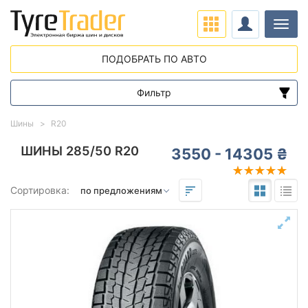
Нави
ПОДОБРАТЬ ПО АВТО
Фильтр
Диапазон цен
Шины
R20
от
до
ШИНЫ 285/50 R20
3550 - 14305 ₴
Подбор по параметрам
Сортировка:
285
50
20
Сезон