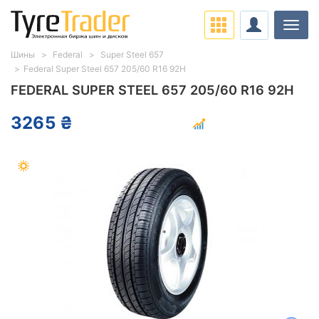
Нави
Шины
Federal
Super Steel 657
Federal Super Steel 657 205/60 R16 92H
FEDERAL SUPER STEEL 657 205/60 R16 92H
3265 ₴