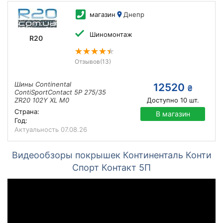
магазин
Днепр
Шиномонтаж
R20
Отзывов
(13)
Шины Continental
12520
₴
ContiSportContact 5P 275/35
ZR20 102Y XL M0
Доступно
10
шт.
Страна:
В магазин
Год:
Актуальность
07.08.26
Видеообзоры покрышек Континенталь Конти
Спорт Контакт 5П