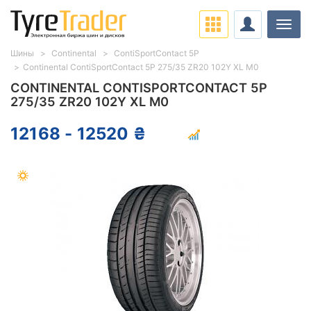
Нави
Шины
Continental
ContiSportContact 5P
Continental ContiSportContact 5P 275/35 ZR20 102Y XL M0
CONTINENTAL CONTISPORTCONTACT 5P
275/35 ZR20 102Y XL M0
12168 - 12520 ₴