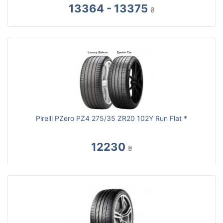
13364 - 13375
₴
Pirelli PZero PZ4 275/35 ZR20 102Y Run Flat *
12230
₴