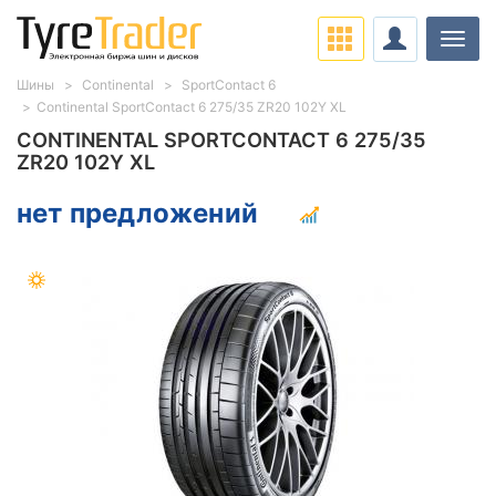
Нави
Шины
Continental
SportContact 6
Continental SportContact 6 275/35 ZR20 102Y XL
CONTINENTAL SPORTCONTACT 6 275/35
ZR20 102Y XL
нет предложений