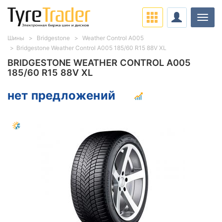
Нави
Шины
Bridgestone
Weather Control A005
Bridgestone Weather Control A005 185/60 R15 88V XL
BRIDGESTONE WEATHER CONTROL A005
185/60 R15 88V XL
нет предложений