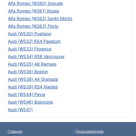
Alfa Romeo (W260) Grecale
Alfa Romeo (W261) Rossa
Alfa Romeo (W262) Sankt Moritz
Alfa Romeo (W263) Florio
Audi (W530) Positano
Audi (W532) RS4 Paestum
Audi (W533) Florence
Audi (W534) RS6 Vancouver
Audi (W535) A8 Ramses
Audi (W536) Boston
Audi (W538) A4 Granada
Audi (W539) RS4 Naples
Audi (W544) Pavia
Audi (W546) Bologona
Audi (W547)
Главная
Пользователям