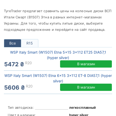
от
до
TyreTrader предлагает сравнить цены на колесные диски ВСП
Итали Смарт (В1507) Этна в разных интернет-магазинах
Украины. Для того, чтобы купить литые диски, выберите
WSP Italy
подходящее предложение и перейдите на сайт продавца.
Все бренды
Все
R15
Тип диска
WSP Italy Smart (W1507) Etna 5x15 3x112 ET25 DIA57,1
(hyper silver)
R20
5472 ₴
В магазин
Сбросить
Подобрать
WSP Italy Smart (W1507) Etna 6x15 3x112 ET-8 DIA57,1 (hyper
silver)
R20
5606 ₴
В магазин
Тип автодиска:
легкосплавный
Цвет в наличии:
hyper silver