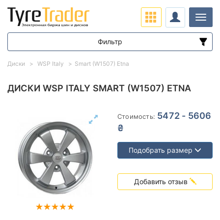
Нави
Фильтр
Диапазон цен
Диски
WSP Italy
Smart (W1507) Etna
от
до
ДИСКИ WSP ITALY SMART (W1507) ETNA
Подбор по параметрам
5472 - 5606
Стоимость:
₴
Подобрать размер
Вылет (ET)
Добавить отзыв
от
до
Ступица (dia)