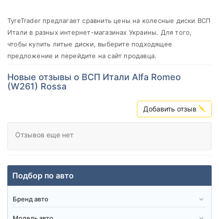
от
до
TyreTrader предлагает сравнить цены на колесные диски ВСП
Итали в разных интернет-магазинах Украины. Для того,
чтобы купить литые диски, выберите подходящее
WSP Italy
предложение и перейдите на сайт продавца.
Все бренды
Новые отзывы о ВСП Итали Alfa Romeo
(W261) Rossa
Тип диска
Добавить отзыв
Отзывов еще нет
Сбросить
Подобрать
Подбор по авто