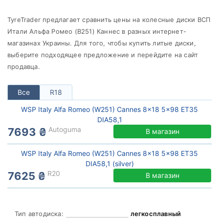
от
до
TyreTrader предлагает сравнить цены на колесные диски ВСП
Итали Альфа Ромео (В251) Каннес в разных интернет-
магазинах Украины. Для того, чтобы купить литые диски,
WSP Italy
выберите подходящее предложение и перейдите на сайт
продавца.
Все бренды
Тип диска
Все
R18
WSP Italy Alfa Romeo (W251) Cannes 8x18 5x98 ET35
DIA58,1
Autoguma
7693 ₴
В магазин
Сбросить
Подобрать
WSP Italy Alfa Romeo (W251) Cannes 8x18 5x98 ET35
DIA58,1 (silver)
R20
7625 ₴
В магазин
Тип автодиска:
легкосплавный