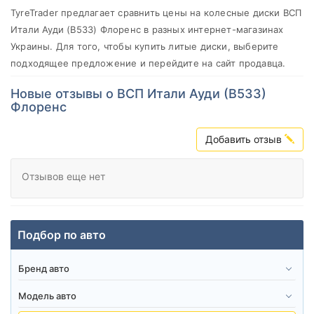
TyreTrader предлагает сравнить цены на колесные диски ВСП
от
до
Итали Ауди (В533) Флоренс в разных интернет-магазинах
Украины. Для того, чтобы купить литые диски, выберите
подходящее предложение и перейдите на сайт продавца.
WSP Italy
Новые отзывы о ВСП Итали Ауди (В533)
Все бренды
Флоренс
Тип диска
Добавить отзыв
Отзывов еще нет
Сбросить
Подобрать
Подбор по авто