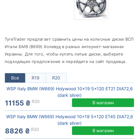
от
до
WSP Italy
TyreTrader предлагает сравнить цены на колесные диски ВСП
Все бренды
Итали БМВ (В669) Холивуд в разных интернет-магазинах
Украины. Для того, чтобы купить литые диски, выберите
Тип диска
подходящее предложение и перейдите на сайт продавца.
Все
R19
R20
Сбросить
Подобрать
WSP Italy BMW (W669) Holywood 10x19 5x120 ET21 DIA72,6
(dark silver)
R20
11155 ₴
В магазин
WSP Italy BMW (W669) Holywood 10x19 5x120 ET45 DIA72,6
(dark silver)
R20
8826 ₴
В магазин