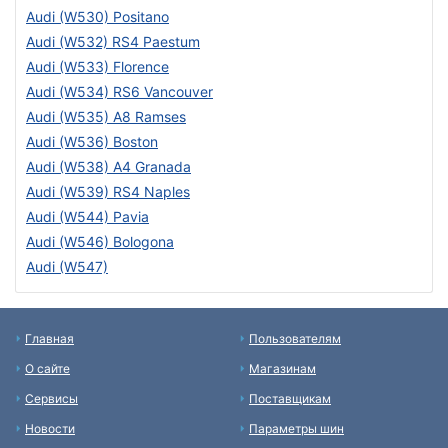
Audi (W530) Positano
Audi (W532) RS4 Paestum
Audi (W533) Florence
Audi (W534) RS6 Vancouver
Audi (W535) A8 Ramses
Audi (W536) Boston
Audi (W538) A4 Granada
Audi (W539) RS4 Naples
Audi (W544) Pavia
Audi (W546) Bologona
Audi (W547)
Главная
Пользователям
О сайте
Магазинам
Сервисы
Поставщикам
Новости
Параметры шин