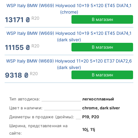
WSP Italy BMW (W669) Holywood 10x19 5x120 ET45 DIA74,1
(chrome)
R20
13171 ₴
В магазин
WSP Italy BMW (W669) Holywood 10x19 5x120 ET45 DIA74,1
(dark silver)
R20
11155 ₴
В магазин
WSP Italy BMW (W669) Holywood 11x20 5x120 ET37 DIA72,6
(dark silver)
R20
9318 ₴
В магазин
Тип автодиска:
легкосплавный
Цвет в наличии:
chrome, dark silver
Диаметры в продаже (дюймы):
Р19, Р20
Ширина, представленная на
10j, 11j
сайте: