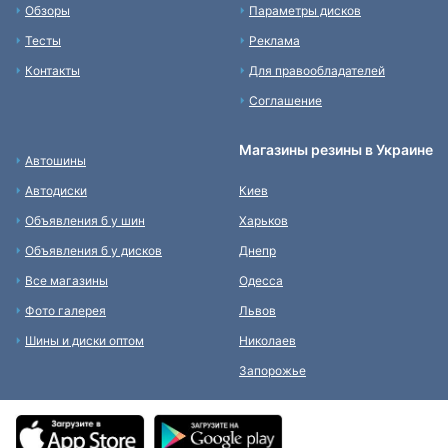
Обзоры
Параметры дисков
Тесты
Реклама
Контакты
Для правообладателей
Соглашение
Магазины резины в Украине
Автошины
Автодиски
Киев
Объявления б у шин
Харьков
Объявления б у дисков
Днепр
Все магазины
Одесса
Фото галерея
Львов
Шины и диски оптом
Николаев
Запорожье