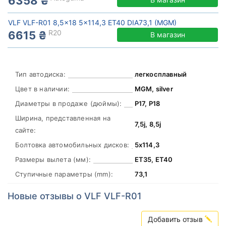
6358 ₴
VLF VLF-R01 8,5x18 5x114,3 ET40 DIA73,1 (MGM)
R20
6615 ₴
В магазин
Тип автодиска:
легкосплавный
Цвет в наличии:
MGM, silver
Диаметры в продаже (дюймы):
Р17, Р18
Ширина, представленная на
7,5j, 8,5j
сайте:
Болтовка автомобильных дисков:
5х114,3
Размеры вылета (мм):
ЕТ35, ЕТ40
Ступичные параметры (mm):
73,1
Новые отзывы о VLF VLF-R01
Добавить отзыв