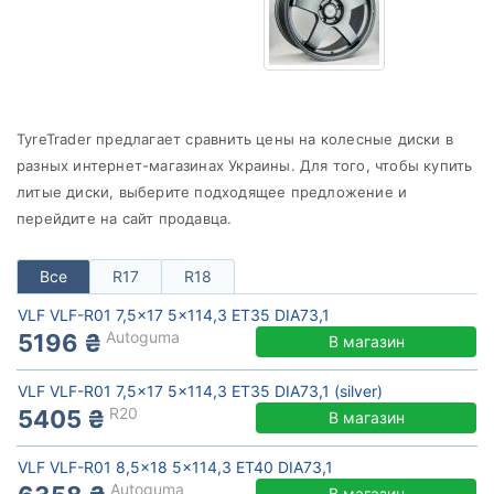
от
до
VLF
TyreTrader предлагает сравнить цены на колесные диски в
Все бренды
разных интернет-магазинах Украины. Для того, чтобы купить
литые диски, выберите подходящее предложение и
Тип диска
перейдите на сайт продавца.
Все
R17
R18
Сбросить
Подобрать
VLF VLF-R01 7,5x17 5x114,3 ET35 DIA73,1
Autoguma
5196 ₴
В магазин
VLF VLF-R01 7,5x17 5x114,3 ET35 DIA73,1 (silver)
R20
5405 ₴
В магазин
VLF VLF-R01 8,5x18 5x114,3 ET40 DIA73,1
Autoguma
В магазин