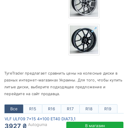
от
до
VLF
Все бренды
Тип диска
TyreTrader предлагает сравнить цены на колесные диски в
Сбросить
Подобрать
разных интернет-магазинах Украины. Для того, чтобы купить
литые диски, выберите подходящее предложение и
перейдите на сайт продавца.
Все
R15
R16
R17
R18
R19
VLF ULF09 7x15 4x100 ET40 DIA73,1
Autoguma
3927 ₴
В магазин