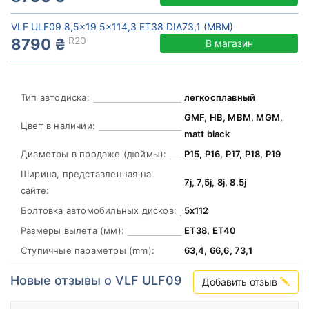
VLF ULF09 8,5x19 5x114,3 ET38 DIA73,1 (MBM)
R20
8790 ₴
В магазин
Тип автодиска:
легкосплавный
GMF, HB, MBM, MGM,
Цвет в наличии:
matt black
Диаметры в продаже (дюймы):
Р15, Р16, Р17, Р18, Р19
Ширина, представленная на
7j, 7,5j, 8j, 8,5j
сайте:
Болтовка автомобильных дисков:
5х112
Размеры вылета (мм):
ЕТ38, ЕТ40
Ступичные параметры (mm):
63,4, 66,6, 73,1
Новые отзывы о VLF ULF09
Добавить отзыв