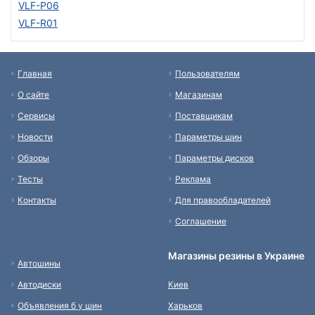
VLF-P06
VLF-R01
Главная
Пользователям
О сайте
Магазинам
Сервисы
Поставщикам
Новости
Параметры шин
Обзоры
Параметры дисков
Тесты
Реклама
Контакты
Для правообладателей
Соглашение
Магазины резины в Украине
Автошины
Автодиски
Киев
Объявления б у шин
Харьков