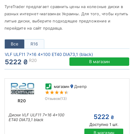
от
до
TyreTrader предлагает сравнить цены на колесные диски в
разных интернет-магазинах Украины. Для того, чтобы купить
литые диски, выберите подходящее предложение и
перейдите на сайт продавца.
VLF
Все бренды
Все
R16
Тип диска
VLF ULF11 7x16 4x100 ET40 DIA73,1 (black)
R20
5222 ₴
В магазин
Сбросить
Подобрать
магазин
Днепр
Отзывов
(13)
R20
Диски VLF ULF11 7x16 4x100
5222
₴
ET40 DIA73,1 black
Доступно
1
шт.
В магазин