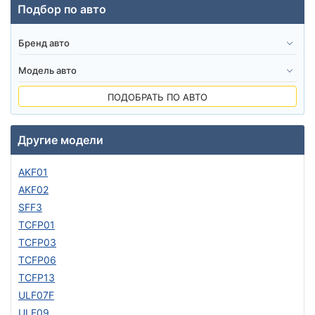
Подбор по авто
ПОДОБРАТЬ ПО АВТО
Другие модели
AKF01
AKF02
SFF3
TCFP01
TCFP03
TCFP06
TCFP13
ULF07F
ULF09