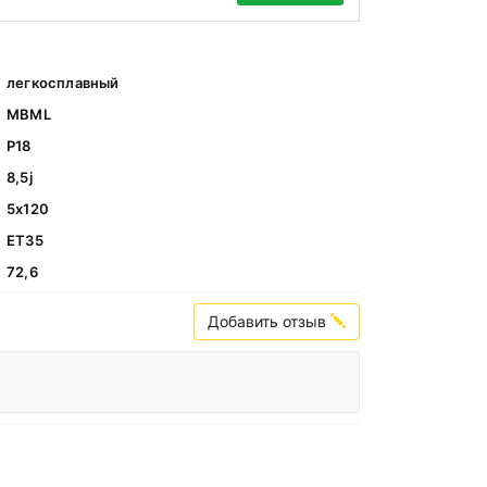
легкосплавный
MBML
Р18
8,5j
5х120
ЕТ35
72,6
Добавить отзыв