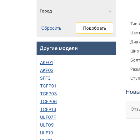
Тип 
Сбросить
Подобрать
Цвет
Диа
Другие модели
Шири
Болт
AKF01
Разм
AKF02
SFF3
Сту
TCFP01
Новы
TCFP03
TCFP06
Отз
TCFP13
ULF07F
ULF09
ULF10