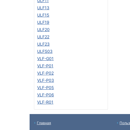
ULF11
ULF13
ULF15
ULF19
ULF20
ULF22
ULF23
ULFS03
VLF-G01
VLF-P01
VLF-P02
VLF-P03
VLF-P05
VLF-P06
VLF-R01
Главная
Польз