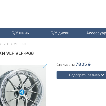
Б/У шины
Б/У диски
Аксессуа
VLF
VLF-P06
И VLF VLF-P06
7805 ₴
Стоимость:
Подобрать размер