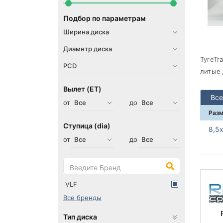
Подбор по параметрам
TyreTr
литые 
Вылет (ET)
Все
от
до
Раз
Ступица (dia)
8,5
от
до
VLF
Все бренды
Тип диска