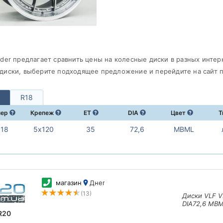
ader предлагает сравнить цены на колесные диски в разных интер
диски, выберите подходящее предложение и перейдите на сайт п
R18
мер
Крепеж
ET
DIA
Цвет
Т
х18
5х120
35
72,6
MBML
магазин
Днепр
(13)
Диски VLF V
DIA72,6 MB
R20