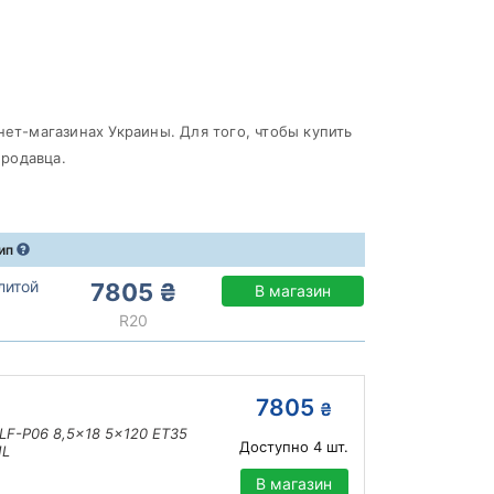
нет-магазинах Украины. Для того, чтобы купить
родавца.
ип
литой
7805 ₴
В магазин
R20
7805
₴
LF-P06 8,5x18 5x120 ET35
Доступно
4
шт.
ML
В магазин