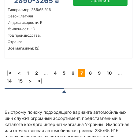
2890-3265 ₴
Сравнить
Типоразмер: 235/65 R16
Сезон: летняя
Индекс скорости: R
Усиленность: C
Год производства:
Страна:
Все магазины: (2)
|<
<
1
2
...
4
5
6
7
8
9
10
...
14
15
>
>|
Быстрому поиску подходящего варианта автомобильных
шин служит огромный ассортимент, представленный в
каталоге каждого интернет-магазина Украины. Импортная
или отечественная автомобильная резина 235/65 R16
идеально встанет на авто и поможет наслаждаться