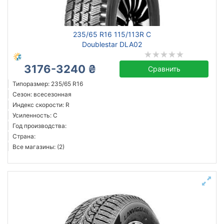
Michelin
235/65 R16 115/113R C
Continental
Doublestar DLA02
Triangle
3176-3240 ₴
Hankook
Сравнить
Sailun
Типоразмер: 235/65 R16
Сезон: всесезонная
Goodyear
Индекс скорости: R
Bridgestone
Усиленность: C
Altenzo
Год производства:
Страна:
Все бренды
Все магазины: (2)
Тип транспортного средства
Усиленная шина
Год производства
Страна производства