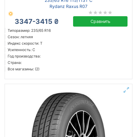
235/65 R16 115/113T C
Rydanz Raxus R07
3347-3415 ₴
Сравнить
Типоразмер: 235/65 R16
Сезон: летняя
Индекс скорости: T
Усиленность: C
Год производства:
Страна:
Все магазины: (2)