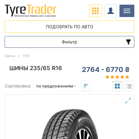
Нави
ПОДОБРАТЬ ПО АВТО
Фильтр
Диапазон цен
Шины
R16
от
до
ШИНЫ 235/65 R16
2764 - 6770 ₴
Подбор по параметрам
Сортировка:
235
65
16
Сезон