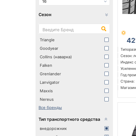
16
Сезон
42
Triangle
Goodyear
Типораз
Сезон: 
Collins (наварка)
Индекс 
Falken
Усиленн
Grenlander
Год прои
Страна:
Lanvigator
Магазин
Maxxis
Nereus
Все бренды
Тип транспортного средства
внедорожник