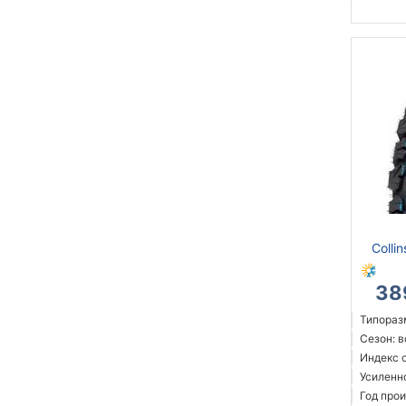
Colli
38
Типораз
Сезон: 
Индекс с
Усиленн
Год прои