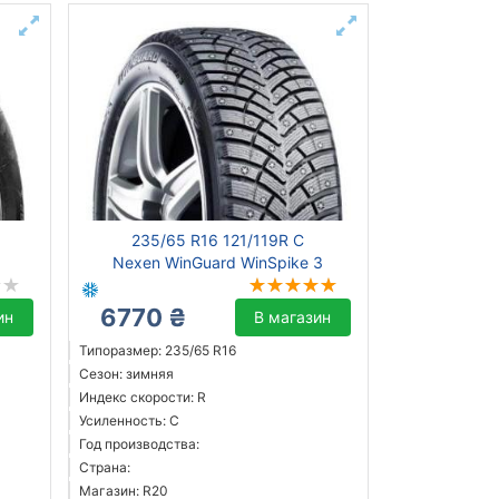
235/65 R16 121/119R C
Nexen WinGuard WinSpike 3
6770 ₴
ин
В магазин
Типоразмер: 235/65 R16
Сезон: зимняя
Индекс скорости: R
Усиленность: C
Год производства:
Страна:
Магазин: R20