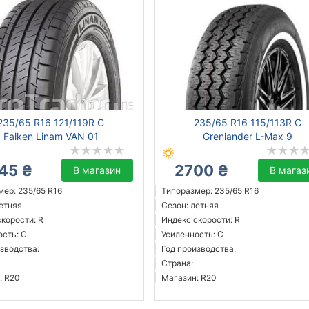
235/65 R16 121/119R C
235/65 R16 115/113R C
Falken Linam VAN 01
Grenlander L-Max 9
45 ₴
2700 ₴
В магазин
В магаз
мер: 235/65 R16
Типоразмер: 235/65 R16
летняя
Сезон: летняя
корости: R
Индекс скорости: R
ость: C
Усиленность: C
зводства:
Год производства:
Страна:
: R20
Магазин: R20