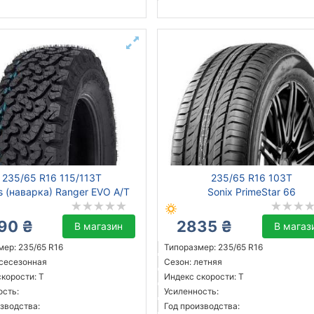
235/65 R16 115/113T
235/65 R16 103T
ns (наварка) Ranger EVO A/T
Sonix PrimeStar 66
90 ₴
2835 ₴
В магазин
В магаз
мер: 235/65 R16
Типоразмер: 235/65 R16
всесезонная
Сезон: летняя
корости: T
Индекс скорости: T
ость:
Усиленность:
зводства:
Год производства: