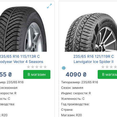
235/65 R16 115/113R C
235/65 R16 121/119R C
odyear Vector 4 Seasons
Lanvigator Ice Spider II
55 ₴
4090 ₴
В магазин
В магаз
мер: 235/65 R16
Типоразмер: 235/65 R16
всесезонная
Сезон: зимняя
корости: R
Индекс скорости: R
ость: C
Усиленность: C
зводства:
Год производства:
Страна:
: R20
Магазин: R20