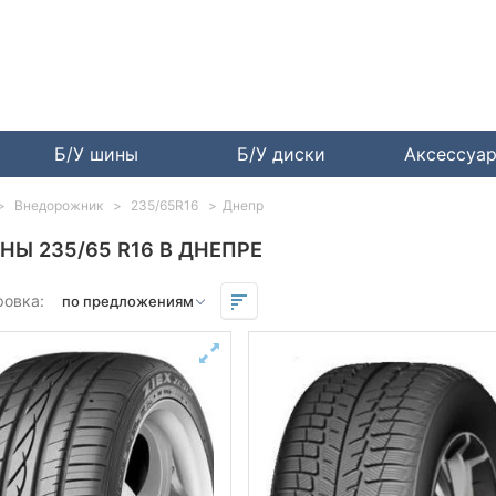
Б/У шины
Б/У диски
Аксессуа
Внедорожник
235/65R16
Днепр
НЫ 235/65 R16 В ДНЕПРЕ
ровка: