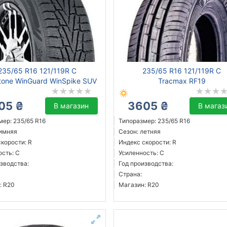
235/65 R16 121/119R C
235/65 R16 121/119R C
tone WinGuard WinSpike SUV
Tracmax RF19
05 ₴
3605 ₴
В магазин
В магаз
мер: 235/65 R16
Типоразмер: 235/65 R16
зимняя
Сезон: летняя
корости: R
Индекс скорости: R
ость: C
Усиленность: C
зводства:
Год производства:
Страна:
: R20
Магазин: R20