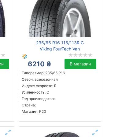
235/65 R16 115/113R C
Viking FourTech Van
6210 ₴
ин
В магазин
Типоразмер: 235/65 R16
Сезон: всесезонная
Индекс скорости: R
Усиленность: C
Год производства:
Страна:
Магазин: R20