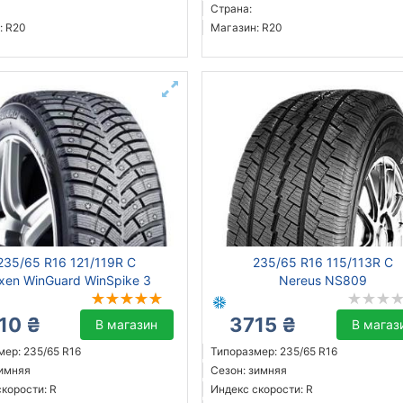
Страна:
: R20
Магазин: R20
235/65 R16 121/119R C
235/65 R16 115/113R C
xen WinGuard WinSpike 3
Nereus NS809
10 ₴
3715 ₴
В магазин
В магаз
мер: 235/65 R16
Типоразмер: 235/65 R16
зимняя
Сезон: зимняя
корости: R
Индекс скорости: R