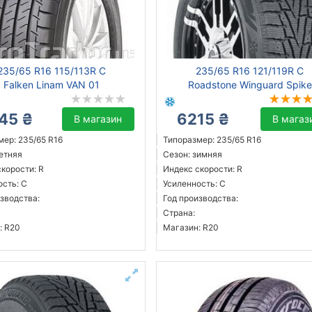
235/65 R16 115/113R C
235/65 R16 121/119R C
Falken Linam VAN 01
Roadstone Winguard Spike
45 ₴
6215 ₴
В магазин
В магаз
мер: 235/65 R16
Типоразмер: 235/65 R16
летняя
Сезон: зимняя
корости: R
Индекс скорости: R
ость: C
Усиленность: C
зводства:
Год производства:
Страна:
: R20
Магазин: R20