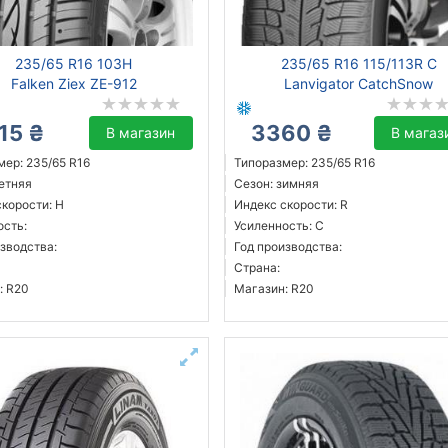
235/65 R16 103H
235/65 R16 115/113R C
Falken Ziex ZE-912
Lanvigator CatchSnow
15 ₴
3360 ₴
В магазин
В магаз
мер: 235/65 R16
Типоразмер: 235/65 R16
летняя
Сезон: зимняя
скорости: H
Индекс скорости: R
ость:
Усиленность: C
зводства:
Год производства:
Страна:
: R20
Магазин: R20