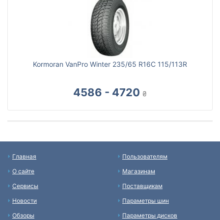
Kormoran VanPro Winter 235/65 R16C 115/113R
4586 - 4720
₴
Главная
Пользователям
О сайте
Магазинам
Сервисы
Поставщикам
Новости
Параметры шин
Обзоры
Параметры дисков