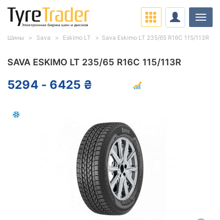
Нави
Шины
Sava
Eskimo LT
Sava Eskimo LT 235/65 R16C 115/113R
SAVA ESKIMO LT 235/65 R16C 115/113R
5294 - 6425 ₴