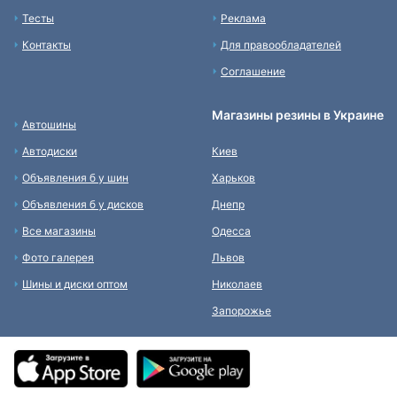
Тесты
Реклама
Контакты
Для правообладателей
Соглашение
Магазины резины в Украине
Автошины
Автодиски
Киев
Объявления б у шин
Харьков
Объявления б у дисков
Днепр
Все магазины
Одесса
Фото галерея
Львов
Шины и диски оптом
Николаев
Запорожье