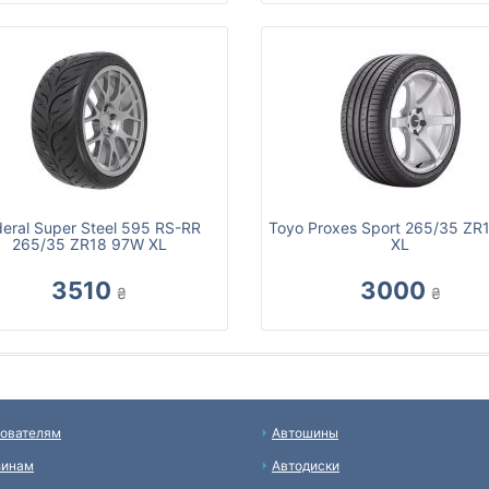
deral Super Steel 595 RS-RR
Toyo Proxes Sport 265/35 ZR
265/35 ZR18 97W XL
XL
3510
3000
₴
₴
ователям
Автошины
зинам
Автодиски