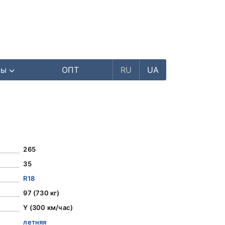
ры
ОПТ
RU
UA
265
35
R18
97 (730 кг)
Y (300 км/час)
летняя