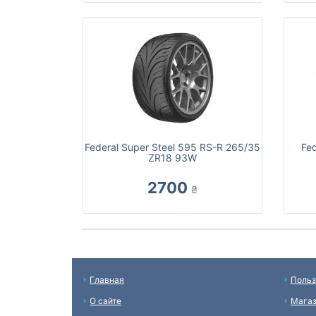
Federal Super Steel 595 RS-R 265/35
Fe
ZR18 93W
2700
₴
Главная
Польз
О сайте
Мага