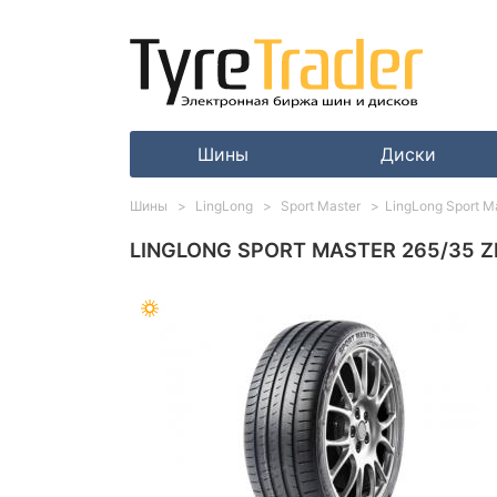
Шины
Диски
Шины
LingLong
Sport Master
LingLong Sport M
LINGLONG SPORT MASTER 265/35 Z