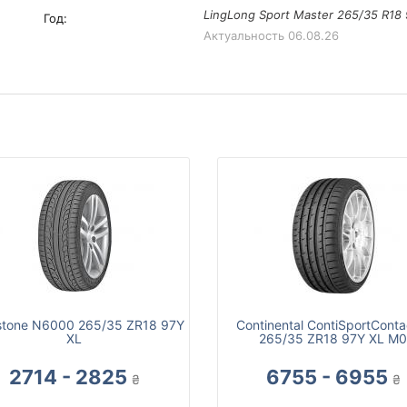
LingLong Sport Master 265/35 R18
Год:
Актуальность
06.08.26
tone N6000 265/35 ZR18 97Y
Continental ContiSportConta
XL
265/35 ZR18 97Y XL M0
2714 - 2825
6755 - 6955
₴
₴