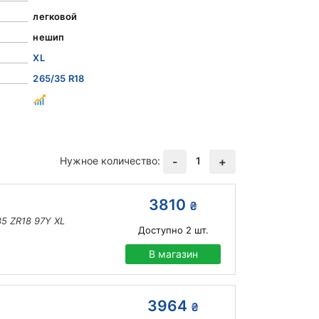
легковой
нешип
XL
265/35 R18
Нужное количество:
1
-
+
3810
₴
5 ZR18 97Y XL
Доступно
2
шт.
В магазин
3964
₴