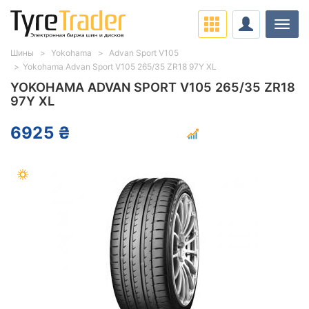
Нави
Шины
Yokohama
Advan Sport V105
Yokohama Advan Sport V105 265/35 ZR18 97Y XL
YOKOHAMA ADVAN SPORT V105 265/35 ZR18
97Y XL
6925 ₴