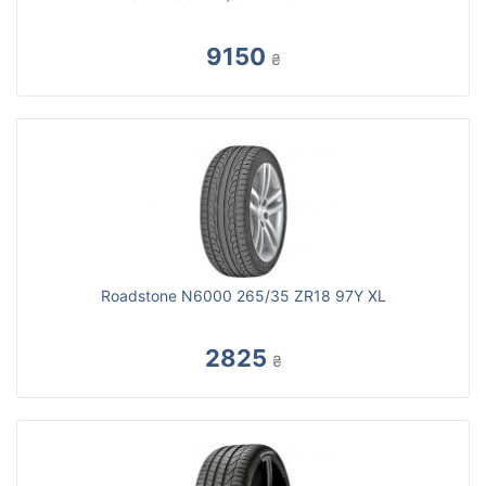
9150
₴
Roadstone N6000 265/35 ZR18 97Y XL
2825
₴