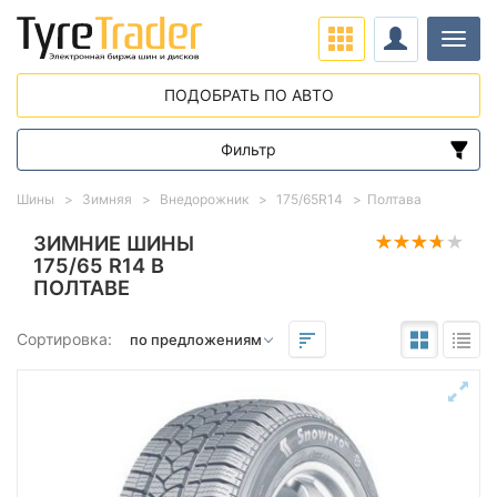
Нави
ПОДОБРАТЬ ПО АВТО
Фильтр
Диапазон цен
Шины
Зимняя
Внедорожник
175/65R14
Полтава
от
до
ЗИМНИЕ ШИНЫ
175/65 R14 В
ПОЛТАВЕ
Подбор по параметрам
Сортировка:
Сезон