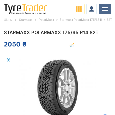
Нави
Шины
Starmaxx
PolarMaxx
Starmaxx PolarMaxx 175/65 R14 82T
STARMAXX POLARMAXX 175/65 R14 82T
2050 ₴