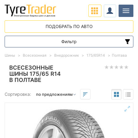
Нави
ПОДОБРАТЬ ПО АВТО
Фильтр
Диапазон цен
Шины
Всесезонная
Внедорожник
175/65R14
Полтава
от
до
ВСЕСЕЗОННЫЕ
ШИНЫ 175/65 R14
В ПОЛТАВЕ
Подбор по параметрам
Сортировка:
Сезон