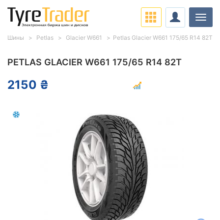
Нави
Шины
Petlas
Glacier W661
Petlas Glacier W661 175/65 R14 82T
PETLAS GLACIER W661 175/65 R14 82T
2150 ₴