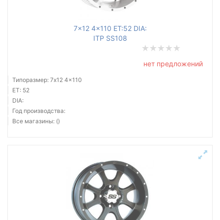
Ступица (dia)
7x12 4x110 ET:52 DIA:
от
до
ITP SS108
нет предложений
Все бренды
Типоразмер: 7x12 4x110
ET: 52
Тип диска
DIA:
Год производства:
Все магазины: ()
Сбросить
Подобрать