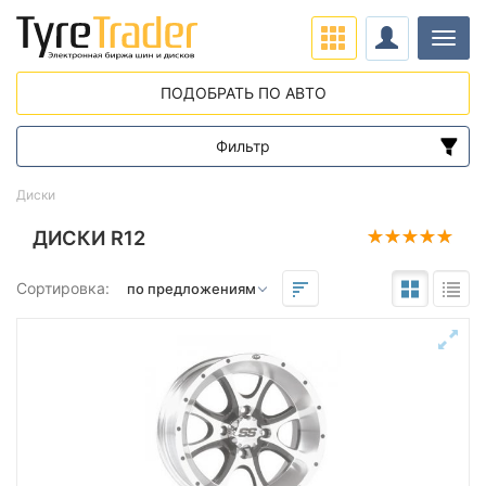
Нави
ПОДОБРАТЬ ПО АВТО
Фильтр
Диапазон цен
Диски
от
до
ДИСКИ R12
Сортировка:
Подбор по параметрам
Вылет (ET)
от
до