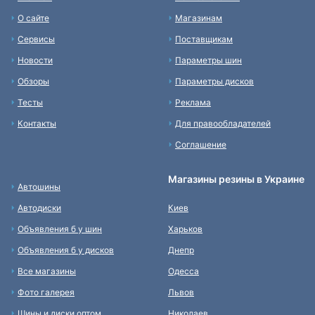
О сайте
Магазинам
Сервисы
Поставщикам
Новости
Параметры шин
Обзоры
Параметры дисков
Тесты
Реклама
Контакты
Для правообладателей
Соглашение
Магазины резины в Украине
Автошины
Автодиски
Киев
Объявления б у шин
Харьков
Объявления б у дисков
Днепр
Все магазины
Одесса
Фото галерея
Львов
Шины и диски оптом
Николаев