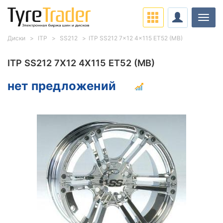
Нави
Диски
ITP
SS212
ITP SS212 7x12 4x115 ET52 (MB)
ITP SS212 7X12 4X115 ET52 (MB)
нет предложений