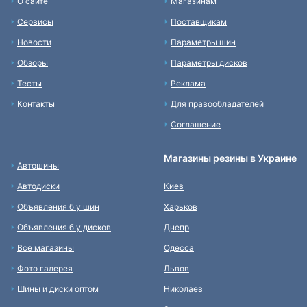
О сайте
Магазинам
Сервисы
Поставщикам
Новости
Параметры шин
Обзоры
Параметры дисков
Тесты
Реклама
Контакты
Для правообладателей
Соглашение
Магазины резины в Украине
Автошины
Автодиски
Киев
Объявления б у шин
Харьков
Объявления б у дисков
Днепр
Все магазины
Одесса
Фото галерея
Львов
Шины и диски оптом
Николаев