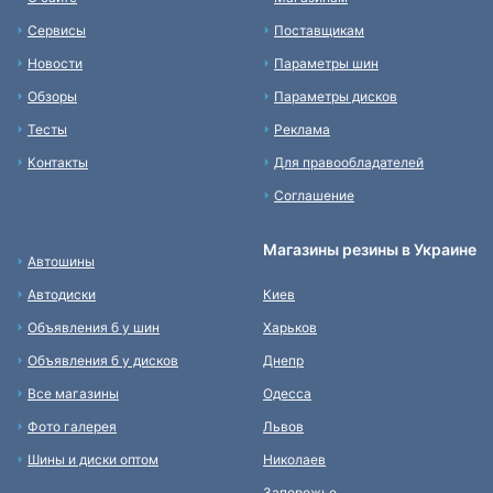
Сервисы
Поставщикам
Новости
Параметры шин
Обзоры
Параметры дисков
Тесты
Реклама
Контакты
Для правообладателей
Соглашение
Магазины резины в Украине
Автошины
Автодиски
Киев
Объявления б у шин
Харьков
Объявления б у дисков
Днепр
Все магазины
Одесса
Фото галерея
Львов
Шины и диски оптом
Николаев
Запорожье