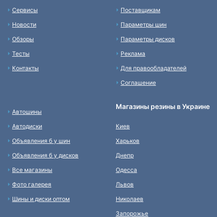
Сервисы
Поставщикам
Новости
Параметры шин
Обзоры
Параметры дисков
Тесты
Реклама
Контакты
Для правообладателей
Соглашение
Магазины резины в Украине
Автошины
Автодиски
Киев
Объявления б у шин
Харьков
Объявления б у дисков
Днепр
Все магазины
Одесса
Фото галерея
Львов
Шины и диски оптом
Николаев
Запорожье