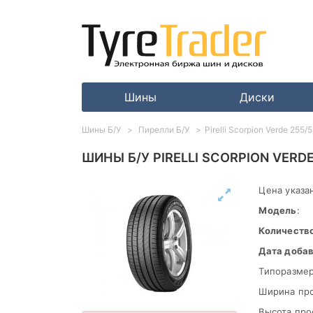
Шины
Диски
Шины Б/У
Пирелли Б/У
Pirelli Scorpion Verde 255/
ШИНЫ Б/У PIRELLI SCORPION VERDE
Цена указан
Модель
:
Количеств
Дата доба
Типоразмер
Ширина пр
Высота про