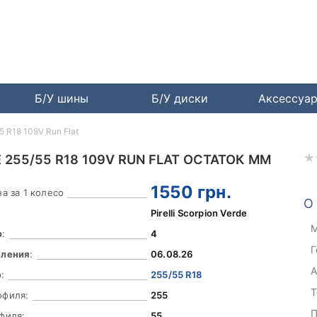
Б/У шины
Б/У диски
Аксессуа
55 R18 109V Run Flat
 255/55 R18 109V RUN FLAT ОСТАТОК ММ
1550
грн.
а за 1 колесо
О
Pirelli Scorpion Verde
М
о
:
4
Г
вления
:
06.08.26
А
:
255/55 R18
Т
офиля:
255
П
филя:
55