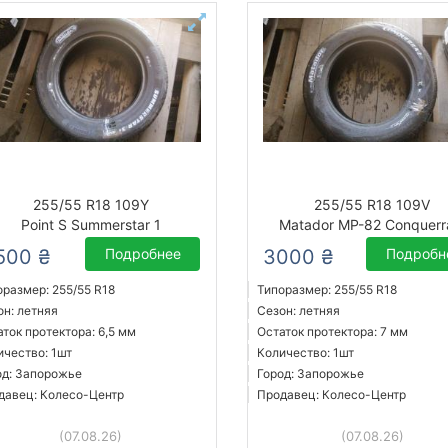
255/55 R18 109Y
255/55 R18 109V
Point S Summerstar 1
Matador MP-82 Conquerr
500 ₴
Подробнее
3000 ₴
Подробн
оразмер: 255/55 R18
Типоразмер: 255/55 R18
он: летняя
Сезон: летняя
аток протектора: 6,5 мм
Остаток протектора: 7 мм
ичество: 1шт
Количество: 1шт
од: Запорожье
Город: Запорожье
давец: Колесо-Центр
Продавец: Колесо-Центр
(07.08.26)
(07.08.26)