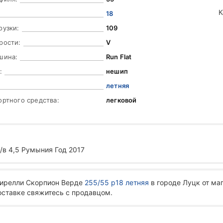
К
18
рузки:
109
рости:
V
шина:
Run Flat
:
нешип
летняя
ортного средства:
легковой
 б/в 4,5 Румыния Год 2017
Пирелли Скорпион Верде
255/55 р18 летняя
в городе Луцк от ма
доставке свяжитесь с продавцом.