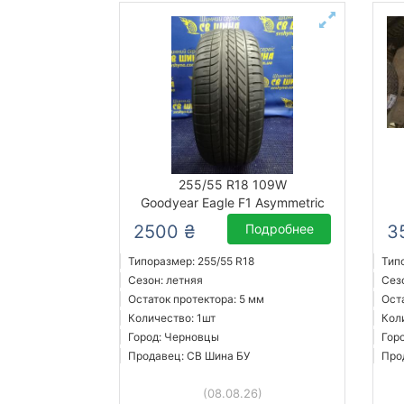
255/55 R18 109W
Goodyear Eagle F1 Asymmetric
2500 ₴
Подробнее
3
Типоразмер: 255/55 R18
Тип
Сезон: летняя
Сез
Остаток протектора: 5 мм
Ост
Количество: 1шт
Кол
Город: Черновцы
Гор
Продавец: СВ Шина БУ
Про
(08.08.26)