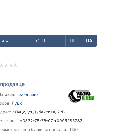
ры
ОПТ
RU
UA
 продавце
агазин:
Грандшина
ород:
Луцк
дрес:
г.Луцк, ул.Дубенская, 22Б
елефоны:
+0332-75-76-07 +0995285732
осмотреть все бу шины продавца (35)