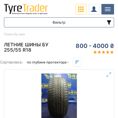
Нави
Фильтр
Диапазон цен
Поиск бу шин
от
до
ЛЕТНИЕ ШИНЫ БУ
800 - 4000 ₴
255/55 R18
Подбор по параметрам
Сортировка:
Сезон
всесезонная
зимняя нешип