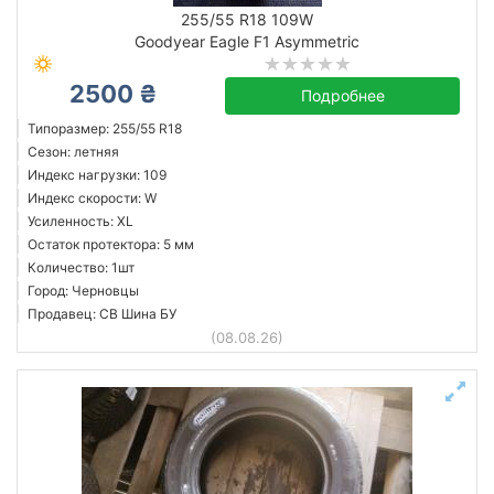
летняя
255/55 R18 109W
Goodyear Eagle F1 Asymmetric
Остаток протектора в мм.
2500 ₴
от
до
Подробнее
Типоразмер: 255/55 R18
Сезон: летняя
Индекс нагрузки: 109
Antares
Индекс скорости: W
Bridgestone
Усиленность: XL
Остаток протектора: 5 мм
Continental
Количество: 1шт
Dunlop
Город: Черновцы
Giti
Продавец: СВ Шина БУ
(08.08.26)
Goodtrip
Goodyear
GT Radial
Все бренды