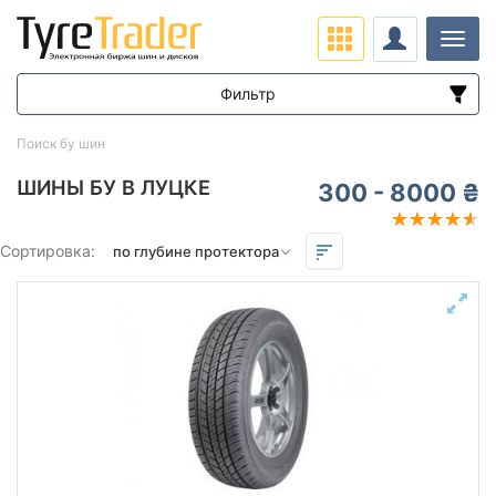
Нави
Фильтр
Диапазон цен
Поиск бу шин
от
до
ШИНЫ БУ В ЛУЦКЕ
300 - 8000 ₴
Подбор по параметрам
Сортировка:
Сезон
Остаток протектора в мм.
от
до