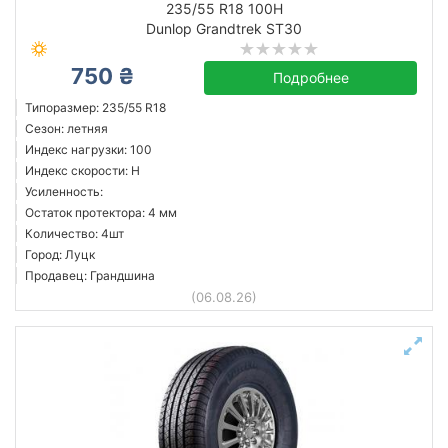
235/55 R18 100H
Dunlop Grandtrek ST30
750 ₴
Achilles
Подробнее
Bridgestone
Типоразмер: 235/55 R18
Сезон: летняя
Continental
Индекс нагрузки: 100
Dunlop
Индекс скорости: H
Goodyear
Усиленность:
Остаток протектора: 4 мм
Michelin
Количество: 4шт
Nokian
Город: Луцк
Pirelli
Продавец: Грандшина
(06.08.26)
Все бренды
Сбросить
Подобрать