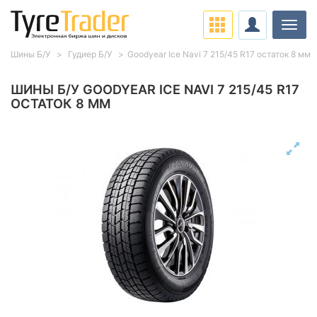
Нави
Шины Б/У
Гудиер Б/У
Goodyear Ice Navi 7 215/45 R17 остаток 8 мм
ШИНЫ Б/У GOODYEAR ICE NAVI 7 215/45 R17
ОСТАТОК 8 ММ