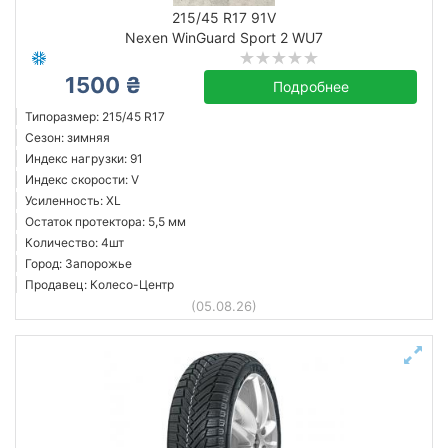
зимняя шип
215/45 R17 91V
летняя
Nexen WinGuard Sport 2 WU7
1500 ₴
Остаток протектора в мм.
Подробнее
от
до
Типоразмер: 215/45 R17
Сезон: зимняя
Индекс нагрузки: 91
Индекс скорости: V
Bridgestone
Усиленность: XL
Остаток протектора: 5,5 мм
Continental
Количество: 4шт
Dunlop
Город: Запорожье
Firestone
Продавец: Колесо-Центр
(05.08.26)
Goodyear
Hankook
Hifly
Kenda
Все бренды