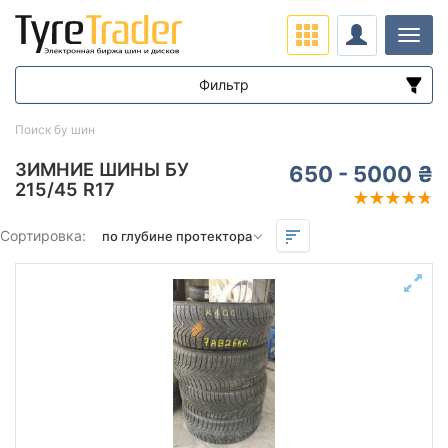
Нави
Фильтр
Диапазон цен
Поиск бу шин
от
до
ЗИМНИЕ ШИНЫ БУ
650 - 5000 ₴
215/45 R17
Подбор по параметрам
Сортировка:
Сезон
всесезонная
зимняя нешип