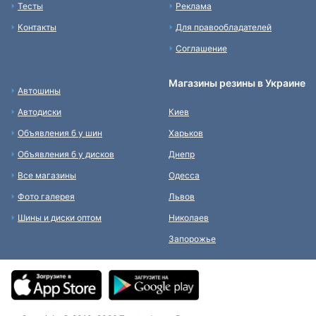
Тесты
Реклама
Контакты
Для правообладателей
Соглашение
Магазины резины в Украине
Автошины
Автодиски
Киев
Объявления б у шин
Харьков
Объявления б у дисков
Днепр
Все магазины
Одесса
Фото галерея
Львов
Шины и диски оптом
Николаев
Запорожье