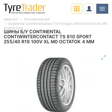
Нави
Шины Б/У
Континенталь Б/У
Continental ContiWinterContact TS 810 Sport 255/40 R19 100V XL M0
остаток 4 мм
ШИНЫ Б/У CONTINENTAL
CONTIWINTERCONTACT TS 810 SPORT
255/40 R19 100V XL M0 ОСТАТОК 4 ММ