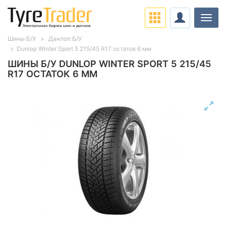
Нави
Шины Б/У
Данлоп Б/У
Dunlop Winter Sport 5 215/45 R17 остаток 6 мм
ШИНЫ Б/У DUNLOP WINTER SPORT 5 215/45
R17 ОСТАТОК 6 ММ